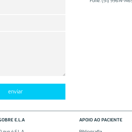
Fone: (51) 99614-14
enviar
SOBRE E.L.A
APOIO AO PACIENTE
O que é E.L.A
Bibliografia