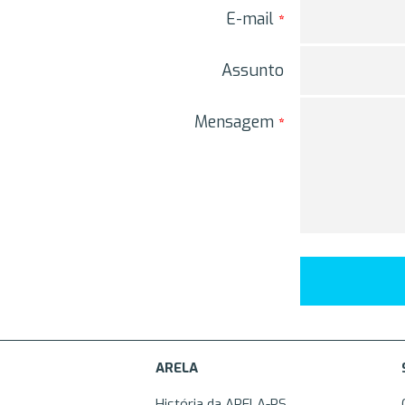
E-mail
*
Assunto
Mensagem
*
ARELA
História da ARELA-RS